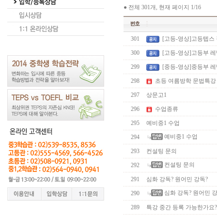
●
전체 301개, 현재 페이지
1
/16
301
[고등-영상]고등텝스 
300
[고등-영상]고등부 
299
[중등-영상]중등부 
298
초등 여름방학 문법특강
297
상문고1
296
수업종류
295
예비중1 수업
예비중1 수업
294
293
컨설팅 문의
컨설팅 문의
292
291
심화 강독? 원어민 강독?
심화 강독? 원어민 강
290
289
특강 중간 등록 가능한가요?