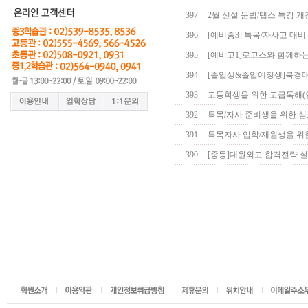
397
2월 신설 문법/텝스 특강 
396
[예비중3] 특목/자사고 대
395
[예비고1]로고스와 함께하
394
[졸업생&졸업예정생]북경대
393
고등학생을 위한 고급독해(
392
특목/자사 준비생을 위한 
391
특목자사 입학/재원생을 위한 Hum
390
[중등]대원외고 합격전략 