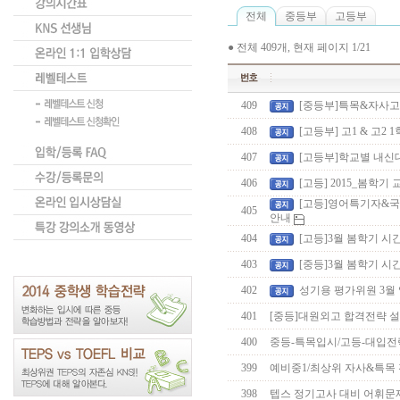
전체
중등부
고등부
●
전체 409개, 현재 페이지
1
/21
409
[중등부]특목&자사고
408
[고등부] 고1 & 고2 
407
[고등부]학교별 내신
406
[고등] 2015_봄학기
[고등]영어특기자&국제학부
405
안내
404
[고등]3월 봄학기 
403
[중등]3월 봄학기 
402
성기용 평가위원 3월
401
[중등]대원외고 합격전략 
400
중등-특목입시/고등-대입전
399
예비중1/최상위 자사&특목
398
텝스 정기고사 대비 어휘문